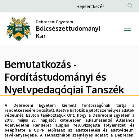
Bemutatkozás
Ugrás
Anonim
Bejelentkezés
a
Felhasználói
-
tartalomra
Debreceni Egyetem
fiók
Bölcsészettudományi
Fordítástudományi
menüje
Kar
és
Nyelvpedagógiai
Bemutatkozás -
Tanszék
Fordítástudományi és
|
Nyelvpedagógiai Tanszék
Bölcsészettudományi
Kar
A Debreceni Egyetem kiemelt fontosságúnak tartja a
rendelkezésére bocsátott, illetve birtokába jutott személyes adatok
Legutóbbi frissítés:
2025. 02. 06. 20:46
védelmét. Ezúton tájékoztatjuk Önt, hogy a Debreceni Egyetem a
2018. május 25. napjától kötelezően alkalmazandó Általános
Adatvédelmi Rendelet alapján felülvizsgálta folyamatait és
beépítette a GDPR előírásait az adatkezelési és adatvédelmi
tevékenységébe. A felhasználók személyes adatait a Debreceni