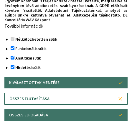
Egyetem korábban is teljes körültekintéssel kezelte, megfelelve az
érvényben lévő adatkezelési szabályozásoknak. A GDPR előírásait
követve frissítettük Adatvédelmi Tájékoztatónkat, amelyet az
alábbi linkre kattintva olvashat el:
Adatkezelési tájékoztató.
DE
Kancellária WAV Központ
További információk
Nélkülözhetetlen sütik
Funkcionális sütik
Analitikai sütik
Hirdetési sütik
KIVÁLASZTOTTAK MENTÉSE
WITHDRAW CONSENT
Adatvédelem
Adatvédelem
ÖSSZES ELUTASÍTÁSA
Technikai információk
ÖSSZES ELFOGADÁSA
Copyright © 2026 Unideb