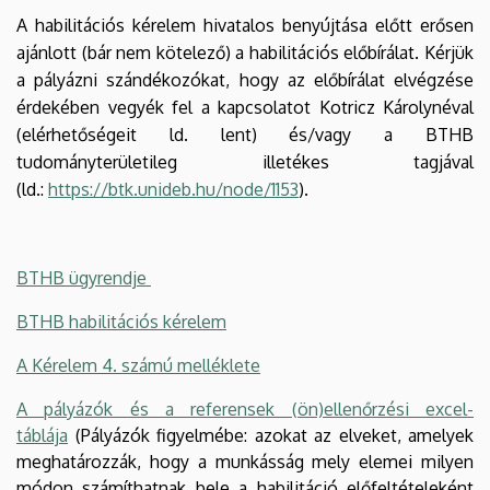
A habilitációs kérelem hivatalos benyújtása előtt erősen
ajánlott (bár nem kötelező) a habilitációs előbírálat. Kérjük
a pályázni szándékozókat, hogy az előbírálat elvégzése
érdekében vegyék fel a kapcsolatot Kotricz Károlynéval
(elérhetőségeit ld. lent) és/vagy a BTHB
tudományterületileg illetékes tagjával
(ld.:
https://btk.unideb.hu/node/1153
).
BTHB ügyrendje
BTHB habilitációs kérelem
A Kérelem 4. számú melléklete
A pályázók és a referensek (ön)ellenőrzési excel-
táblája
(Pályázók figyelmébe: azokat az elveket, amelyek
meghatározzák, hogy a munkásság mely elemei milyen
módon számíthatnak bele a habilitáció előfeltételeként