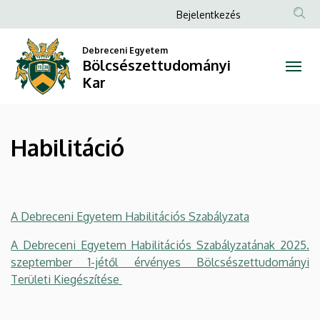
Habilitáció
Ugrás
Anonim
Bejelentkezés
a
Felhasználói
|
tartalomra
Debreceni Egyetem
fiók
Bölcsészettudományi
Bölcsészettudományi
menüje
Kar
Kar
Habilitáció
A Debreceni Egyetem Habilitációs Szabályzata
A Debreceni Egyetem Habilitációs Szabályzatának 2025.
szeptember 1-jétől érvényes Bölcsészettudományi
Területi Kiegészítése