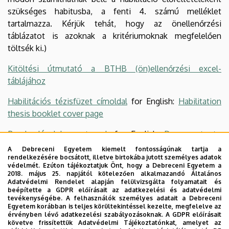
szükséges habitusba, a fenti 4. számú melléklet
tartalmazza. Kérjük tehát, hogy az önellenőrzési
táblázatot is azoknak a kritériumoknak megfelelően
töltsék ki.)
Kitöltési útmutató a BTHB (ön)ellenőrzési excel-
táblájához
Habilitációs tézisfüzet címoldal
for English:
Habilitation
thesis booklet cover page
Beadandó dokumentumok
for English:
Documents to
submit
A Debreceni Egyetem kiemelt fontosságúnak tartja a
rendelkezésére bocsátott, illetve birtokába jutott személyes adatok
védelmét. Ezúton tájékoztatjuk Önt, hogy a Debreceni Egyetem a
2018. május 25. napjától kötelezően alkalmazandó Általános
Adatvédelmi Rendelet alapján felülvizsgálta folyamatait és
Információ
beépítette a GDPR előírásait az adatkezelési és adatvédelmi
tevékenységébe. A felhasználók személyes adatait a Debreceni
Kotricz Károlyné
Egyetem korábban is teljes körültekintéssel kezelte, megfelelve az
érvényben lévő adatkezelési szabályozásoknak. A GDPR előírásait
osztályvezető
követve frissítettük Adatvédelmi Tájékoztatónkat, amelyet az