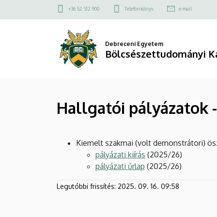
Hallgatói
Ugrás
Felső
+36 52 512 900
Telefonkönyv
e-mail
a
kapcsolat
pályázatok
tartalomra
menü
-
Debreceni Egyetem
Bölcsészettudományi K
Kiemelt
szakmai
Hallgatói pályázatok 
|
Bölcsészettudományi
Kiemelt szakmai (volt demonstrátori) ösz
Kar
pályázati kiírás
(2025/26)
pályázati űrlap
(2025/26)
Legutóbbi frissítés:
2025. 09. 16. 09:58