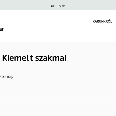
Felső
DE
Karok
navigáció
KARUNKRÓL
ar
- Kiemelt szakmai
töndíj: