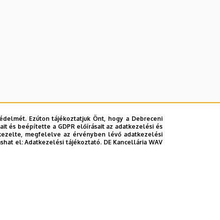
édelmét. Ezúton tájékoztatjuk Önt, hogy a Debreceni
it és beépítette a GDPR előírásait az adatkezelési és
kezelte, megfelelve az érvényben lévő adatkezelési
ashat el:
Adatkezelési tájékoztató.
DE Kancellária WAV