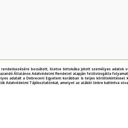
 rendelkezésére bocsátott, illetve birtokába jutott személyes adatok v
azandó Általános Adatvédelmi Rendelet alapján felülvizsgálta folyamata
yes adatait a Debreceni Egyetem korábban is teljes körültekintéssel 
tük Adatvédelmi Tájékoztatónkat, amelyet az alábbi linkre kattintva olv