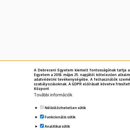
A Debreceni Egyetem kiemelt fontosságúnak tartja a
Egyetem a 2018. május 25. napjától kötelezően alkalm
adatvédelmi tevékenységébe. A felhasználók személ
szabályozásoknak. A GDPR előírásait követve frissítet
Központ
További információk
Nélkülözhetetlen sütik
Funkcionális sütik
Analitikai sütik