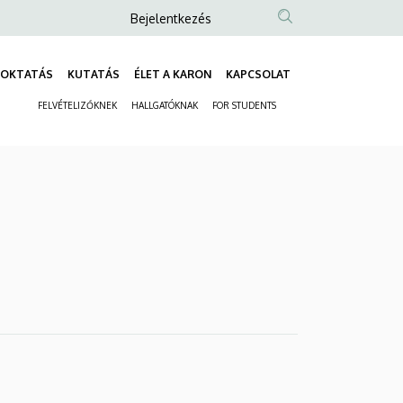
Anonim
Bejelentkezés
Felhasználói
fiók
OKTATÁS
KUTATÁS
ÉLET A KARON
KAPCSOLAT
Fő
menüje
FELVÉTELIZŐKNEK
HALLGATÓKNAK
FOR STUDENTS
navigáció
Másodlagos
navigáció