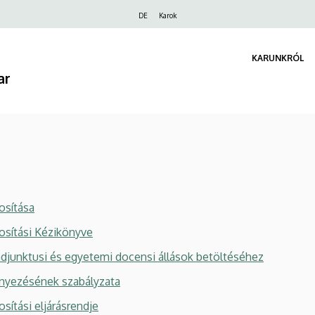
Felső
DE
Karok
navigáció
KARUNKRÓL
ar
osítása
sítási Kézikönyve
djunktusi és egyetemi docensi állások betöltéséhez
ényezésének szabályzata
ítási eljárásrendje