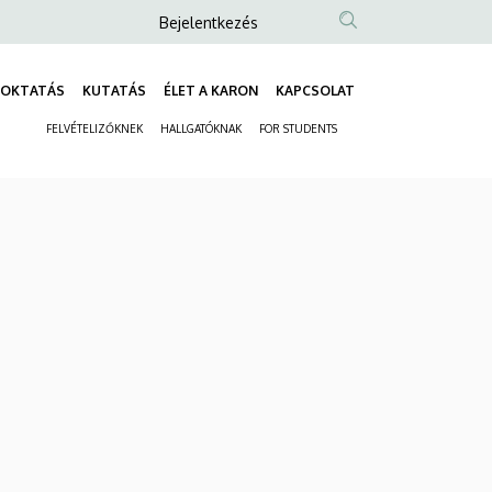
Anonim
Bejelentkezés
Felhasználói
fiók
OKTATÁS
KUTATÁS
ÉLET A KARON
KAPCSOLAT
Fő
menüje
FELVÉTELIZŐKNEK
HALLGATÓKNAK
FOR STUDENTS
navigáció
Másodlagos
navigáció