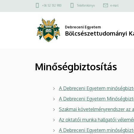
Minőségbiztosítás
Ugrás
Felső
+36 52 512 900
Telefonkönyv
e-mail
a
kapcsolat
|
tartalomra
menü
Bölcsészettudományi
Debreceni Egyetem
Bölcsészettudományi K
Kar
Minőségbiztosítás
A Debreceni Egyetem minőségbizt
A Debreceni Egyetem Minőségbizto
Szakmai követelményrendszer az a
Az oktatói munka hallgatói vélem
A Debreceni Egyetem minőségbiztos