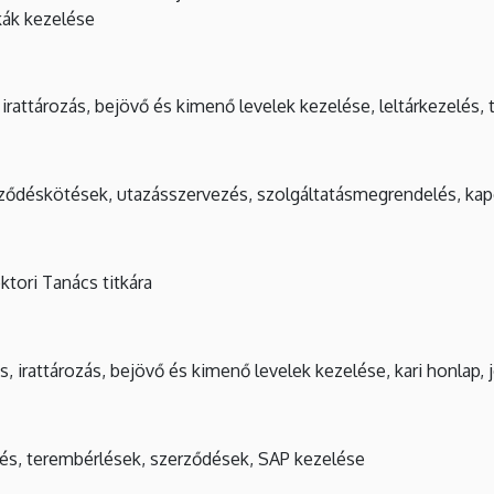
kák kezelése
, irattározás, bejövő és kimenő levelek kezelése, leltárkezelés
ződéskötések, utazásszervezés, szolgáltatásmegrendelés, kapc
tori Tanács titkára
s, irattározás, bejövő és kimenő levelek kezelése, kari honlap,
tés, terembérlések, szerződések, SAP kezelése