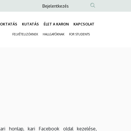
Anonim
Bejelentkezés
Felhasználói
fiók
OKTATÁS
KUTATÁS
ÉLET A KARON
KAPCSOLAT
Fő
menüje
FELVÉTELIZŐKNEK
HALLGATÓKNAK
FOR STUDENTS
navigáció
Másodlagos
navigáció
kari honlap, kari Facebook oldal kezelése,