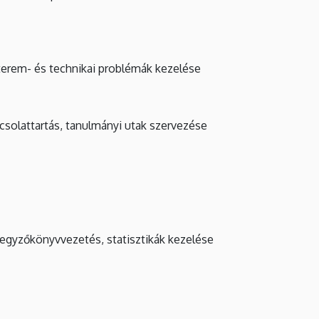
, terem- és technikai problémák kezelése
solattartás, tanulmányi utak szervezése
 jegyzőkönyvvezetés, statisztikák kezelése