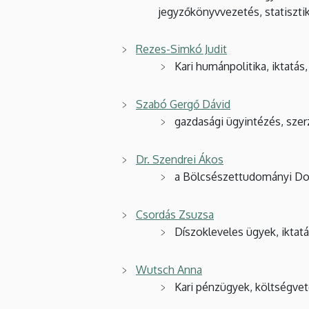
jegyzőkönyvvezetés, statiszti
Rezes-Simkó Judit
Kari humánpolitika, iktatás
Szabó Gergő Dávid
gazdasági ügyintézés, szer
Dr. Szendrei Ákos
a Bölcsészettudományi Dok
Csordás Zsuzsa
Díszokleveles ügyek, iktatá
Wutsch Anna
Kari pénzügyek, költségve