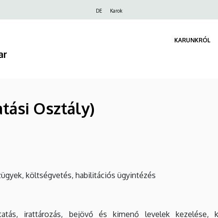
Felső
DE
Karok
navigáció
KARUNKRÓL
ar
tási Osztály)
zügyek, költségvetés, habilitációs ügyintézés
tatás, irattározás, bejövő és kimenő levelek kezelése, 