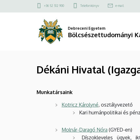
Dékáni
Ugrás
Felső
+36 52 512 900
Telefonkönyv
e-mail
a
kapcsolat
Hivatal
tartalomra
menü
(Igazgatási
Debreceni Egyetem
Bölcsészettudományi K
Osztály)
|
Dékáni Hivatal (Igazga
Bölcsészettudományi
Kar
Munkatársaink
Kotricz Károlyné
, osztályvezető
Kari humánpolitikai és pén
Molnár-Daragó Nóra
(GYED-en)
Díszokleveles ügyek, ik