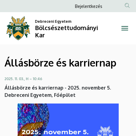
Állásbörze
Ugrás
Anonim
Bejelentkezés
a
Felhasználói
és
tartalomra
Debreceni Egyetem
fiók
Bölcsészettudományi
karriernap
menüje
Kar
|
Bölcsészettudományi
Állásbörze és karriernap
Kar
2025. 11. 03., H – 10:46
Állásbörze és karriernap - 2025. november 5.
Debreceni Egyetem, Főépület