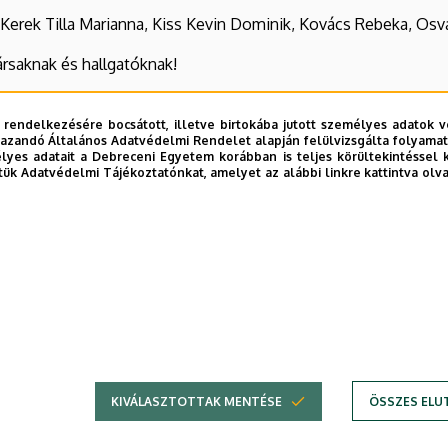
Kerek Tilla Marianna, Kiss Kevin Dominik, Kovács Rebeka, Osvá
ársaknak és hallgatóknak!
 rendelkezésére bocsátott, illetve birtokába jutott személyes adatok v
azandó Általános Adatvédelmi Rendelet alapján felülvizsgálta folyamata
yes adatait a Debreceni Egyetem korábban is teljes körültekintéssel 
tük Adatvédelmi Tájékoztatónkat, amelyet az alábbi linkre kattintva olv
KIVÁLASZTOTTAK MENTÉSE
ÖSSZES ELU
Adatvédelem