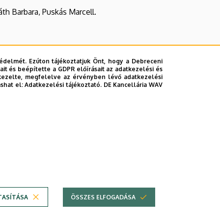
th Barbara, Puskás Marcell.
édelmét. Ezúton tájékoztatjuk Önt, hogy a Debreceni
it és beépítette a GDPR előírásait az adatkezelési és
kezelte, megfelelve az érvényben lévő adatkezelési
ashat el:
Adatkezelési tájékoztató.
DE Kancellária WAV
TASÍTÁSA
ÖSSZES ELFOGADÁSA
Technikai információk
Copyright © 2026 Unideb