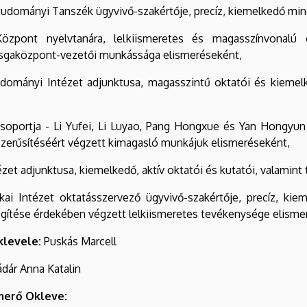
katudományi Tanszék ügyvivő-szakértője, precíz, kiemelkedő m
özpont nyelvtanára, lelkiismeretes és magasszínvonalú 
izsgaközpont-vezetői munkássága elismeréseként,
udományi Intézet adjunktusa, magasszintű oktatói és kieme
Csoportja - Li Yufei, Li Luyao, Pang Hongxue és Yan Hongyun 
pszerűsítéséért végzett kimagasló munkájuk elismeréseként,
ntézet adjunktusa, kiemelkedő, aktív oktatói és kutatói, valam
ai Intézet oktatásszervező ügyvivő-szakértője, precíz, kie
egítése érdekében végzett lelkiismeretes tevékenysége elisme
klevele:
Puskás Marcell
dár Anna Katalin
merő Okleve: