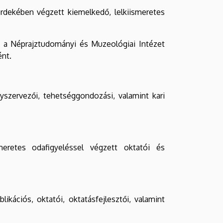
rdekében végzett kiemelkedő, lelkiismeretes
s a Néprajztudományi és Muzeológiai Intézet
ént.
szervezői, tehetséggondozási, valamint kari
smeretes odafigyeléssel végzett oktatói és
ikációs, oktatói, oktatásfejlesztői, valamint