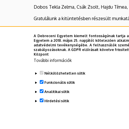
Dobos Tekla Zelma, Csák Zsolt, Hajdu Tímea, 
Gratulálunk a kitüntetésben részesült munkat
A Debreceni Egyetem kiemelt fontosságúnak tartja a
Egyetem a 2018. május 25. napjától kötelezően alkalm
adatvédelmi tevékenységébe. A felhasználók személ
szabályozásoknak. A GDPR előírásait követve frissítet
Központ
További információk
Nélkülözhetetlen sütik
Funkcionális sütik
Analitikai sütik
Hirdetési sütik
Legutóbbi frissítés:
2026. 07. 06. 09:56
WITHDRAW CONSENT