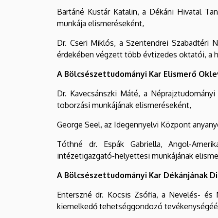
Bartáné Kustár Katalin, a Dékáni Hivatal T
munkája elismeréseként,
Dr. Cseri Miklós, a Szentendrei Szabadtéri
érdekében végzett több évtizedes oktatói, a 
A Bölcsészettudományi Kar Elismerő Okle
Dr. Kavecsánszki Máté, a Néprajztudományi 
toborzási munkájának elismeréseként,
George Seel, az Idegennyelvi Központ anyanye
Tóthné dr. Espák Gabriella, Angol-Amerika
intézetigazgató-helyettesi munkájának elism
A Bölcsészettudományi Kar Dékánjának Di
Enterszné dr. Kocsis Zsófia, a Nevelés- és M
kiemelkedő tehetséggondozó tevékenységéér