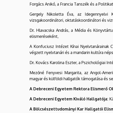
Forgács Anikó, a Francia Tanszék és a Politi
Gergely Nikoletta Éva, az Idegennyelvi K
vizsgakoordinátori, oktatáskoordinátori és v
Dr. Hlavacska András, a Média és Könyvtárt
elismeréseként,
A Konfuciusz Intézet Kínai Nyelvtanárainak 
végzett nyelvtanári és a mandarin kultúra né
Dr. Kovács Karolina Eszter, a Pszichológiai I
Mezőné Fenyvesi Margarita, az Angol-Amerik
magyar és külföldi hallgatók támogatása és s
A Debreceni Egyetem Rektora Elismerő O
A Debreceni Egyetem Kiváló Hallgatója:
Ká
A Bölcsészettudományi Kar Hallgatói Elis