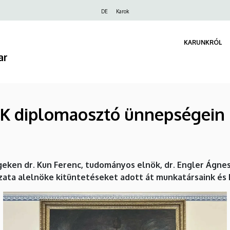
Felső
DE
Karok
navigáció
KARUNKRÓL
ar
BTK diplomaosztó ünnepségein
geken dr. Kun Ferenc, tudományos elnök, dr. Engler Ágnes
ta alelnöke kitüntetéseket adott át munkatársaink és h