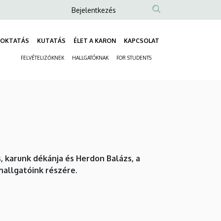
Anonim
Bejelentkezés
Felhasználói
fiók
OKTATÁS
KUTATÁS
ÉLET A KARON
KAPCSOLAT
Fő
menüje
FELVÉTELIZŐKNEK
HALLGATÓKNAK
FOR STUDENTS
navigáció
Másodlagos
navigáció
, karunk dékánja és Herdon Balázs, a
allgatóink részére.