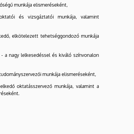
inőségű munkája elismeréseként,
oktatói és vizsgáztatói munkája, valamint
lkedő, elkötelezett tehetséggondozó munkája
- a nagy lelkesedéssel és kiváló színvonalon
int tudományszervezői munkája elismeréseként,
melkedő oktatásszervező munkája, valamint a
réseként.