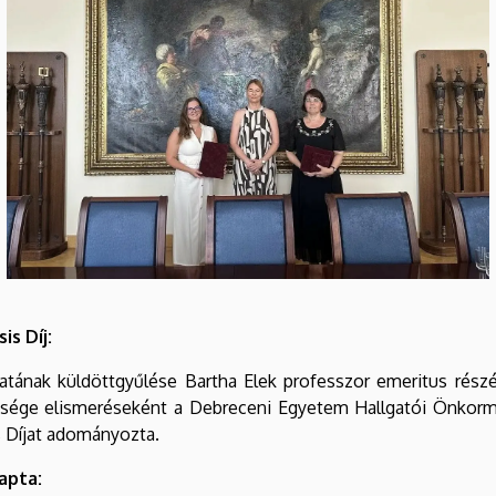
is Díj:
ának küldöttgyűlése Bartha Elek professzor emeritus rész
sége elismeréseként a Debreceni Egyetem Hallgatói Önkorm
s Díjat adományozta.
apta: