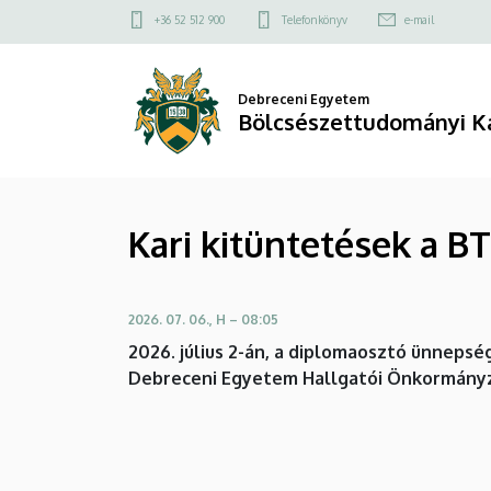
Kari
Ugrás
Felső
+36 52 512 900
Telefonkönyv
e-mail
a
kapcsolat
kitüntetések
tartalomra
menü
a
Debreceni Egyetem
Bölcsészettudományi K
BTK
diplomaosztó
Kari kitüntetések a 
ünnepségein
|
2026. 07. 06., H – 08:05
Bölcsészettudományi
2026. július 2-án, a diplomaosztó ünnepsé
Kar
Debreceni Egyetem Hallgatói Önkormányza