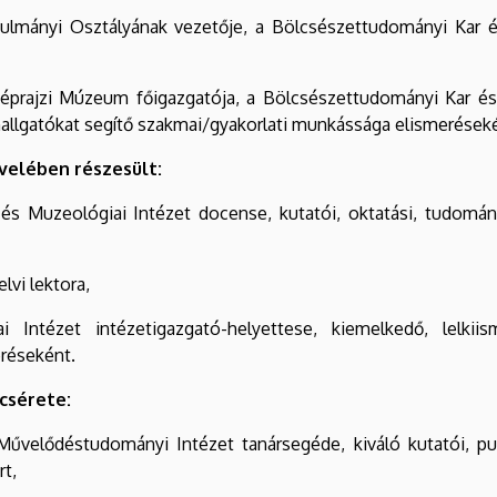
anulmányi Osztályának vezetője, a Bölcsészettudományi Kar é
 Néprajzi Múzeum főigazgatója, a Bölcsészettudományi Kar é
hallgatókat segítő szakmai/gyakorlati munkássága elismerések
velében részesült:
és Muzeológiai Intézet docense, kutatói, oktatási, tudomány
lvi lektora,
i Intézet intézetigazgató-helyettese, kiemelkedő, lelkii
eréseként.
csérete:
űvelődéstudományi Intézet tanársegéde, kiváló kutatói, publ
t,