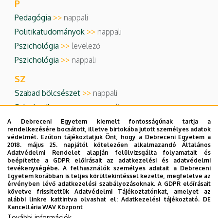
P
Pedagógia
>>
nappali
Politikatudományok
>>
nappali
Pszichológia
>>
levelező
Pszichológia
>>
nappali
SZ
Szabad bölcsészet
>>
nappali
Szlavisztika - orosz
>>
nappali
Szociális munka
>>
nappali
A Debreceni Egyetem kiemelt fontosságúnak tartja a
rendelkezésére bocsátott, illetve birtokába jutott személyes adatok
Szociológia
>>
nappali
védelmét. Ezúton tájékoztatjuk Önt, hogy a Debreceni Egyetem a
2018. május 25. napjától kötelezően alkalmazandó Általános
T
Adatvédelmi Rendelet alapján felülvizsgálta folyamatait és
beépítette a GDPR előírásait az adatkezelési és adatvédelmi
Történelem
>>
nappali
tevékenységébe. A felhasználók személyes adatait a Debreceni
Egyetem korábban is teljes körültekintéssel kezelte, megfelelve az
érvényben lévő adatkezelési szabályozásoknak. A GDPR előírásait
Ú
követve frissítettük Adatvédelmi Tájékoztatónkat, amelyet az
alábbi linkre kattintva olvashat el:
Adatkezelési tájékoztató.
DE
Újlatin nyelvek - francia
>>
nappali
Kancellária WAV Központ
Újlatin nyelvek - olasz
>>
nappali
További információk