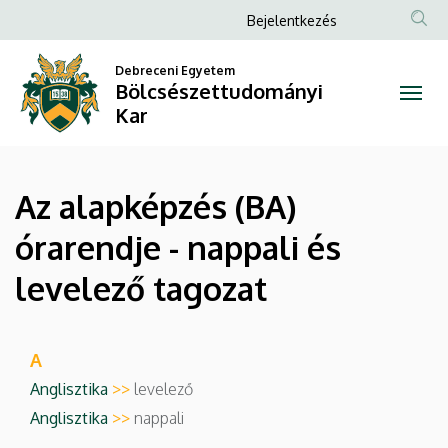
Az
Ugrás
Anonim
Bejelentkezés
a
Felhasználói
alapképzés
tartalomra
Debreceni Egyetem
fiók
Bölcsészettudományi
(BA)
menüje
Kar
órarendje
-
Az alapképzés (BA)
nappali
órarendje - nappali és
és
levelező tagozat
levelező
tagozat
A
|
Anglisztika
>>
levelező
Anglisztika
>>
nappali
Bölcsészettudományi