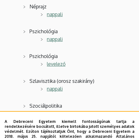
Néprajz
nappali
Pszichológia
nappali
Pszichológia
levelező
Szlavisztika (orosz szakirány)
nappali
Szociálpolitika
nappali
A Debreceni Egyetem kiemelt fontosságúnak tartja a
rendelkezésére bocsátott, illetve birtokába jutott személyes adatok
Szociológia
védelmét. Ezúton tájékoztatjuk Önt, hogy a Debreceni Egyetem a
2018. május 25. napjától kötelezően alkalmazandó Általános
nappali