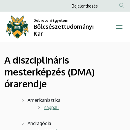
A
Ugrás
Anonim
Bejelentkezés
a
Felhasználói
diszciplináris
tartalomra
Debreceni Egyetem
fiók
Bölcsészettudományi
mesterképzés
menüje
Kar
(DMA)
órarendje
A diszciplináris
|
mesterképzés (DMA)
Bölcsészettudományi
órarendje
Kar
Amerikanisztika
nappali
Andragógia