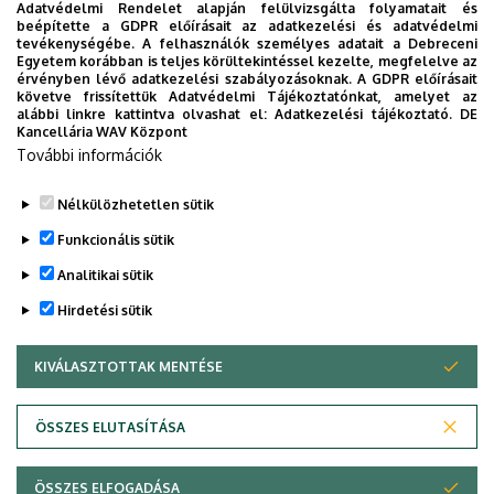
Adatvédelmi Rendelet alapján felülvizsgálta folyamatait és
beépítette a GDPR előírásait az adatkezelési és adatvédelmi
tevékenységébe. A felhasználók személyes adatait a Debreceni
Történelem
Egyetem korábban is teljes körültekintéssel kezelte, megfelelve az
érvényben lévő adatkezelési szabályozásoknak. A GDPR előírásait
nappali
követve frissítettük Adatvédelmi Tájékoztatónkat, amelyet az
alábbi linkre kattintva olvashat el:
Adatkezelési tájékoztató.
DE
Kancellária WAV Központ
Fordító és tolmács képzés
További információk
nappali
Nélkülözhetetlen sütik
Legutóbbi frissítés:
2022. 10. 07. 09:21
Funkcionális sütik
Analitikai sütik
Hirdetési sütik
KIVÁLASZTOTTAK MENTÉSE
WITHDRAW CONSENT
Adatvédelem
Adatvédelem
ÖSSZES ELUTASÍTÁSA
Technikai információk
ÖSSZES ELFOGADÁSA