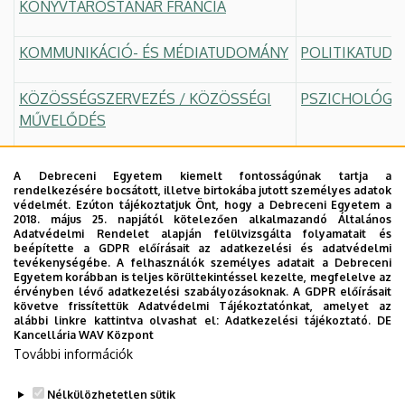
KÖNYVTÁROSTANÁR FRANCIA
KOMMUNIKÁCIÓ- ÉS MÉDIATUDOMÁNY
POLITIKATUD
KÖZÖSSÉGSZERVEZÉS / KÖZÖSSÉGI
PSZICHOLÓGI
MŰVELŐDÉS
LATIN
SPANYOL
A Debreceni Egyetem kiemelt fontosságúnak tartja a
rendelkezésére bocsátott, illetve birtokába jutott személyes adatok
védelmét. Ezúton tájékoztatjuk Önt, hogy a Debreceni Egyetem a
MAGYAR
SZABAD BÖLCS
2018. május 25. napjától kötelezően alkalmazandó Általános
Adatvédelmi Rendelet alapján felülvizsgálta folyamatait és
beépítette a GDPR előírásait az adatkezelési és adatvédelmi
NÉMET
SZOCIÁLIS MU
tevékenységébe. A felhasználók személyes adatait a Debreceni
Egyetem korábban is teljes körültekintéssel kezelte, megfelelve az
érvényben lévő adatkezelési szabályozásoknak. A GDPR előírásait
NEMZETKÖZI TANULMÁNYOK
SZOCIOLÓGIA
követve frissítettük Adatvédelmi Tájékoztatónkat, amelyet az
alábbi linkre kattintva olvashat el:
Adatkezelési tájékoztató.
DE
Kancellária WAV Központ
TÖRTÉNELEM
További információk
Nélkülözhetetlen sütik