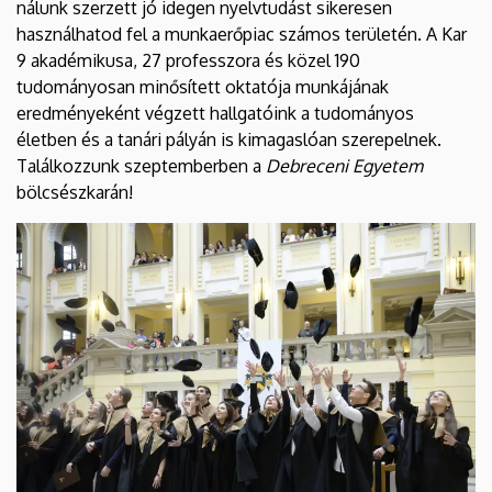
nálunk szerzett jó idegen nyelvtudást sikeresen
használhatod fel a munkaerőpiac számos területén. A Kar
9 akadémikusa, 27 professzora és közel 190
tudományosan minősített oktatója munkájának
eredményeként végzett hallgatóink a tudományos
életben és a tanári pályán is kimagaslóan szerepelnek.
Találkozzunk szeptemberben a
Debreceni Egyetem
bölcsészkarán!