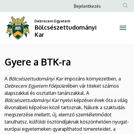
Gyere
Ugrás
Anonim
Bejelentkezés
a
Felhasználói
a
tartalomra
Debreceni Egyetem
fiók
Bölcsészettudományi
BTK-
menüje
Kar
ra
|
Gyere a BTK-ra
Bölcsészettudományi
Kar
A
Bölcsészettudományi Kar
impozáns környezetben, a
Debreceni Egyetem Főépület
ében vár titeket számos
alapszakkal és osztatlan tanárszakkal. A
Bölcsészettudományi Kar
nyelvi képzései évek óta a világ
élvonalbeli képzései közé tartoznak. Nálunk a szaktudás
megszerzése mellett, új, elemző szemléletmódot
tanulhatsz, külföldi ösztöndíjaknak köszönhetően nyugat-
európai egyetemeken gyarapíthatod ismereteidet, a