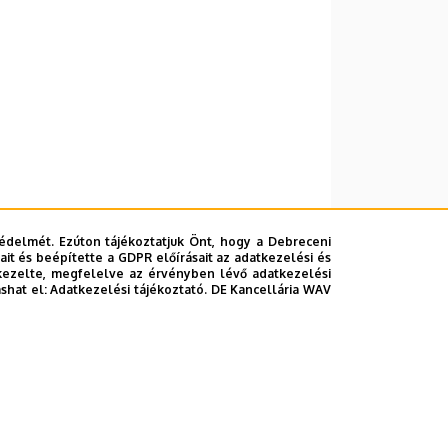
édelmét. Ezúton tájékoztatjuk Önt, hogy a Debreceni
it és beépítette a GDPR előírásait az adatkezelési és
kezelte, megfelelve az érvényben lévő adatkezelési
ashat el:
Adatkezelési tájékoztató.
DE Kancellária WAV