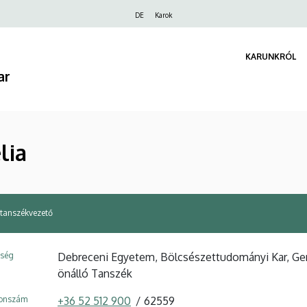
Felső
DE
Karok
navigáció
KARUNKRÓL
ar
lia
 tanszékvezető
ység
Debreceni Egyetem, Bölcsészettudományi Kar, Ger
önálló Tanszék
fonszám
+36 52 512 900
62559