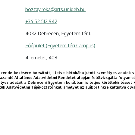
bozzay.reka@arts.unideb.hu
+36 52 512 942
4032 Debrecen, Egyetem tér 1.
Főépület (Egyetem téri Campus)
4. emelet, 408
Tudóstér profil
 rendelkezésére bocsátott, illetve birtokába jutott személyes adatok v
azandó Általános Adatvédelmi Rendelet alapján felülvizsgálta folyamata
yes adatait a Debreceni Egyetem korábban is teljes körültekintéssel 
tük Adatvédelmi Tájékoztatónkat, amelyet az alábbi linkre kattintva olv