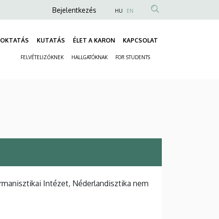
Anonim
Bejelentkezés
HU
EN
Felhasználói
fiók
OKTATÁS
KUTATÁS
ÉLET A KARON
KAPCSOLAT
Fő
menüje
FELVÉTELIZŐKNEK
HALLGATÓKNAK
FOR STUDENTS
navigáció
Másodlagos
navigáció
manisztikai Intézet, Néderlandisztika nem