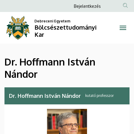
Dr.
Ugrás
Anonim
Bejelentkezés
a
Felhasználói
Hoffmann
tartalomra
Debreceni Egyetem
fiók
Bölcsészettudományi
István
menüje
Kar
Nándor
|
Dr. Hoffmann István
Bölcsészettudományi
Nándor
Kar
Dr. Hoffmann István Nándor
kutató professzor