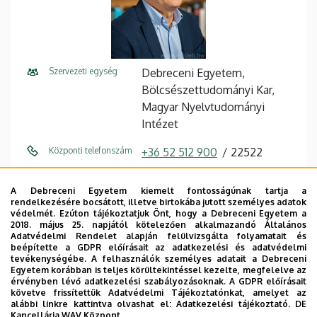
Szervezeti egység
Debreceni Egyetem,
Bölcsészettudományi Kar,
Magyar Nyelvtudományi
Intézet
Központi telefonszám
+36 52 512 900
22522
E-mail cím
hoffmann.istvan@arts.unideb.
A Debreceni Egyetem kiemelt fontosságúnak tartja a
hu
rendelkezésére bocsátott, illetve birtokába jutott személyes adatok
védelmét. Ezúton tájékoztatjuk Önt, hogy a Debreceni Egyetem a
Cím
4032 Debrecen Egyetem tér 1
2018. május 25. napjától kötelezően alkalmazandó Általános
Adatvédelmi Rendelet alapján felülvizsgálta folyamatait és
beépítette a GDPR előírásait az adatkezelési és adatvédelmi
Épület
Főépület (Egyetem téri
tevékenységébe. A felhasználók személyes adatait a Debreceni
Campus)
Egyetem korábban is teljes körültekintéssel kezelte, megfelelve az
érvényben lévő adatkezelési szabályozásoknak. A GDPR előírásait
követve frissítettük Adatvédelmi Tájékoztatónkat, amelyet az
Emelet, ajtó
3. emelet, 338/a
alábbi linkre kattintva olvashat el:
Adatkezelési tájékoztató.
DE
Kancellária WAV Központ