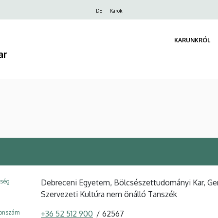
Felső
DE
Karok
navigáció
KARUNKRÓL
ar
ység
Debreceni Egyetem, Bölcsészettudományi Kar, Germ
Szervezeti Kultúra nem önálló Tanszék
fonszám
+36 52 512 900
62567