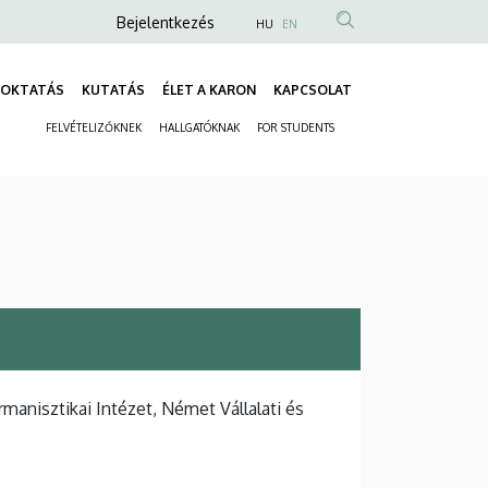
Anonim
Bejelentkezés
HU
EN
Felhasználói
fiók
OKTATÁS
KUTATÁS
ÉLET A KARON
KAPCSOLAT
Fő
menüje
FELVÉTELIZŐKNEK
HALLGATÓKNAK
FOR STUDENTS
navigáció
Másodlagos
navigáció
anisztikai Intézet, Német Vállalati és