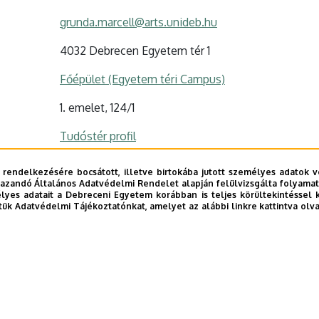
grunda.marcell@arts.unideb.hu
4032 Debrecen Egyetem tér 1
Főépület (Egyetem téri Campus)
1. emelet, 124/1
Tudóstér profil
 rendelkezésére bocsátott, illetve birtokába jutott személyes adatok v
azandó Általános Adatvédelmi Rendelet alapján felülvizsgálta folyamata
yes adatait a Debreceni Egyetem korábban is teljes körültekintéssel 
tük Adatvédelmi Tájékoztatónkat, amelyet az alábbi linkre kattintva olv