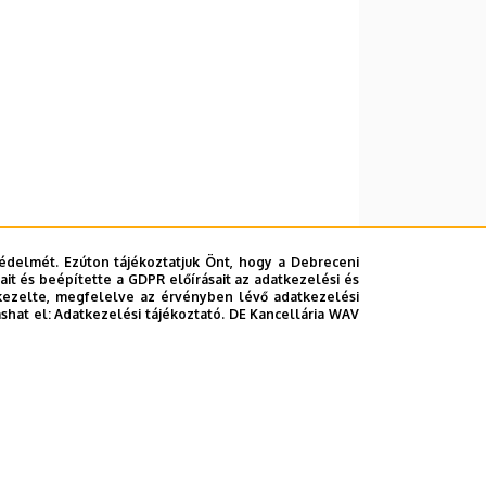
édelmét. Ezúton tájékoztatjuk Önt, hogy a Debreceni
it és beépítette a GDPR előírásait az adatkezelési és
kezelte, megfelelve az érvényben lévő adatkezelési
ashat el:
Adatkezelési tájékoztató.
DE Kancellária WAV