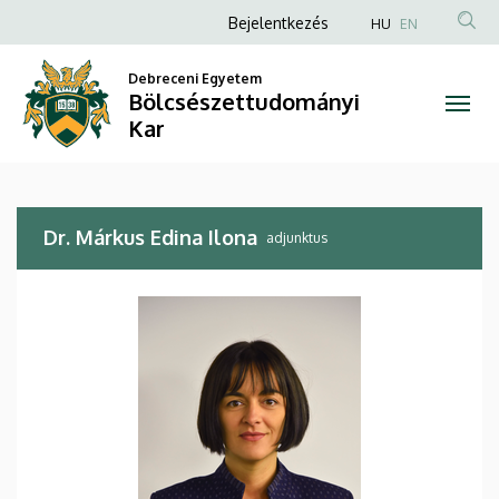
Dr.
Ugrás
Anonim
Bejelentkezés
HU
EN
a
Felhasználói
Márkus
tartalomra
Debreceni Egyetem
fiók
Bölcsészettudományi
Edina
menüje
Kar
Ilona
|
Dr. Márkus Edina Ilona
Bölcsészettudományi
adjunktus
Kar