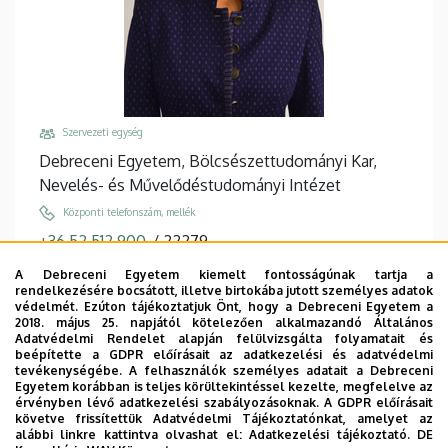
Szervezeti egység
Debreceni Egyetem, Bölcsészettudományi Kar,
Nevelés- és Művelődéstudományi Intézet
Központi telefonszám, mellék
+36 52 512 900
/
22279
Email
A Debreceni Egyetem kiemelt fontosságúnak tartja a
rendelkezésére bocsátott, illetve birtokába jutott személyes adatok
markus.edina@arts.unideb.hu
védelmét. Ezúton tájékoztatjuk Önt, hogy a Debreceni Egyetem a
2018. május 25. napjától kötelezően alkalmazandó Általános
Cím
Adatvédelmi Rendelet alapján felülvizsgálta folyamatait és
4032 Debrecen, Egyetem tér 1.
beépítette a GDPR előírásait az adatkezelési és adatvédelmi
tevékenységébe. A felhasználók személyes adatait a Debreceni
Épület, emelet, ajtó
Egyetem korábban is teljes körültekintéssel kezelte, megfelelve az
érvényben lévő adatkezelési szabályozásoknak. A GDPR előírásait
Főépület (Egyetem téri Campus)
, 1. emelet, 139
követve frissítettük Adatvédelmi Tájékoztatónkat, amelyet az
(iroda)
alábbi linkre kattintva olvashat el:
Adatkezelési tájékoztató.
DE