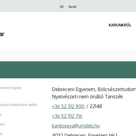
Felső
DE
Karok
navigáció
KARUNKRÓL
ar
ervezeti egység
Debreceni Egyetem, Bölcsészettudomán
Nyelvészeti nem önálló Tanszék
zponti telefonszám, mellék
+36 52 512 900
/
22148
x
+36 52 512 716
ail
kardoseva@unideb.hu
ím
4032 Debrecen, Egyetem tér 1.