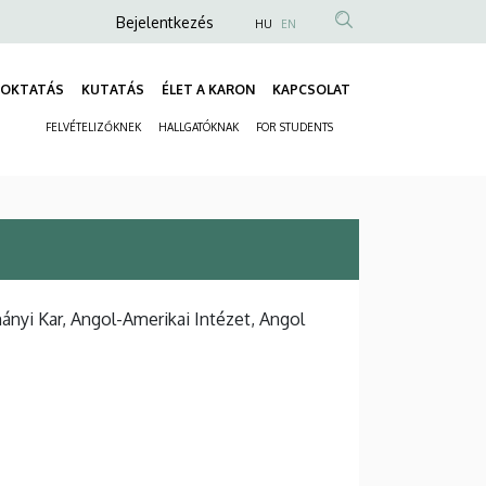
Anonim
Bejelentkezés
HU
EN
Felhasználói
fiók
OKTATÁS
KUTATÁS
ÉLET A KARON
KAPCSOLAT
Fő
menüje
FELVÉTELIZŐKNEK
HALLGATÓKNAK
FOR STUDENTS
navigáció
Másodlagos
navigáció
yi Kar, Angol-Amerikai Intézet, Angol