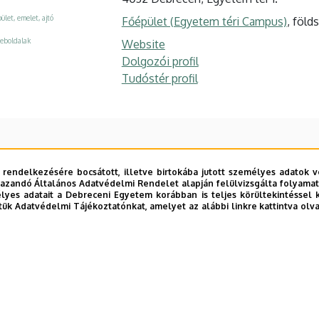
ület, emelet, ajtó
Főépület (Egyetem téri Campus)
, föld
eboldalak
Website
Dolgozói profil
Tudóstér profil
 rendelkezésére bocsátott, illetve birtokába jutott személyes adatok v
azandó Általános Adatvédelmi Rendelet alapján felülvizsgálta folyamata
yes adatait a Debreceni Egyetem korábban is teljes körültekintéssel 
tük Adatvédelmi Tájékoztatónkat, amelyet az alábbi linkre kattintva olv