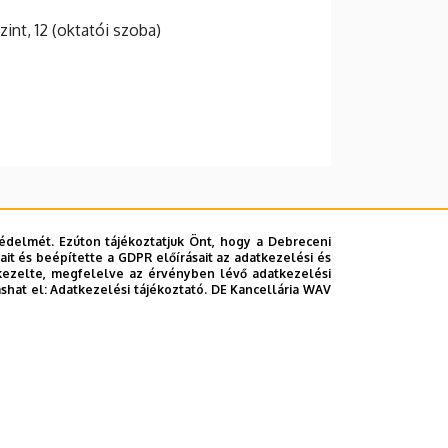
szint, 12 (oktatói szoba)
édelmét. Ezúton tájékoztatjuk Önt, hogy a Debreceni
it és beépítette a GDPR előírásait az adatkezelési és
kezelte, megfelelve az érvényben lévő adatkezelési
ashat el:
Adatkezelési tájékoztató.
DE Kancellária WAV