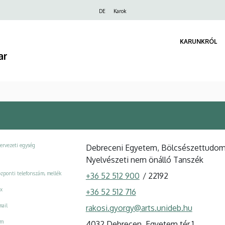
Felső
DE
Karok
navigáció
KARUNKRÓL
ar
ervezeti egység
Debreceni Egyetem, Bölcsészettudomán
Nyelvészeti nem önálló Tanszék
zponti telefonszám, mellék
+36 52 512 900
/
22192
x
+36 52 512 716
ail
rakosi.gyorgy@arts.unideb.hu
ím
4032 Debrecen, Egyetem tér 1.