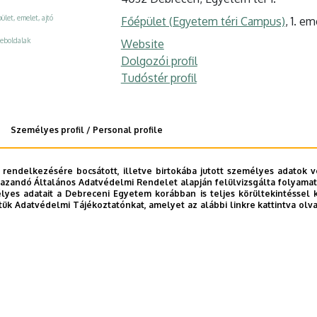
ület, emelet, ajtó
Főépület (Egyetem téri Campus)
, 1. em
eboldalak
Website
Dolgozói profil
Tudóstér profil
Személyes profil / Personal profile
 rendelkezésére bocsátott, illetve birtokába jutott személyes adatok v
azandó Általános Adatvédelmi Rendelet alapján felülvizsgálta folyamata
yes adatait a Debreceni Egyetem korábban is teljes körültekintéssel 
tük Adatvédelmi Tájékoztatónkat, amelyet az alábbi linkre kattintva olv