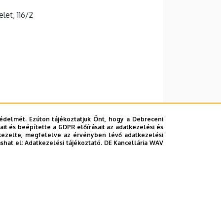
elet, 116/2
édelmét. Ezúton tájékoztatjuk Önt, hogy a Debreceni
it és beépítette a GDPR előírásait az adatkezelési és
kezelte, megfelelve az érvényben lévő adatkezelési
ashat el:
Adatkezelési tájékoztató.
DE Kancellária WAV