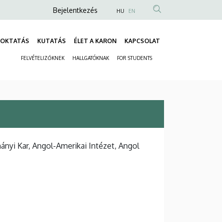
Anonim
Bejelentkezés
HU
EN
Felhasználói
fiók
OKTATÁS
KUTATÁS
ÉLET A KARON
KAPCSOLAT
Fő
menüje
FELVÉTELIZŐKNEK
HALLGATÓKNAK
FOR STUDENTS
navigáció
Másodlagos
navigáció
yi Kar, Angol-Amerikai Intézet, Angol