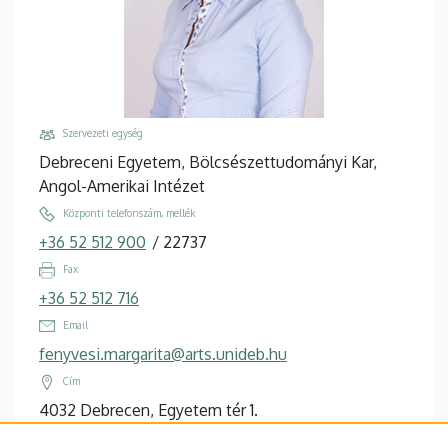
Szervezeti egység
Debreceni Egyetem, Bölcsészettudományi Kar,
Angol-Amerikai Intézet
Központi telefonszám, mellék
+36 52 512 900
/
22737
Fax
+36 52 512 716
Email
fenyvesi.margarita@arts.unideb.hu
Cím
4032 Debrecen, Egyetem tér 1.
Épület, emelet, ajtó