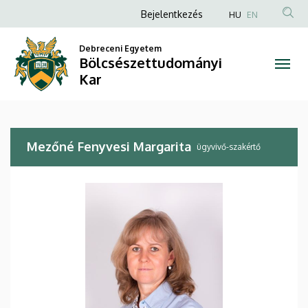
Mezőné
Ugrás
Anonim
Bejelentkezés
HU
EN
a
Felhasználói
Fenyvesi
tartalomra
Debreceni Egyetem
fiók
Bölcsészettudományi
Margarita
menüje
Kar
|
Bölcsészettudományi
Mezőné Fenyvesi Margarita
Kar
ügyvivő-szakértő