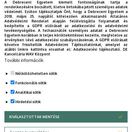
A Debreceni Egyetem kiemelt fontosságúnak tartja a
Főépület (Egyetem téri Campus)
, 1. emelet, 114
rendelkezésére bocsátott, illetve birtokába jutott személyes adatok
(intézeti iroda)
védelmét. Ezúton tájékoztatjuk Önt, hogy a Debreceni Egyetem a
2018. május 25. napjától kötelezően alkalmazandó Általános
Weboldalak
Adatvédelmi Rendelet alapján felülvizsgálta folyamatait és
beépítette a GDPR előírásait az adatkezelési és adatvédelmi
Website
tevékenységébe. A felhasználók személyes adatait a Debreceni
Dolgozói profil
Egyetem korábban is teljes körültekintéssel kezelte, megfelelve az
érvényben lévő adatkezelési szabályozásoknak. A GDPR előírásait
Leírás
követve frissítettük Adatvédelmi Tájékoztatónkat, amelyet az
alábbi linkre kattintva olvashat el:
Adatkezelési tájékoztató.
DE
Kancellária WAV Központ
Személyes profil / Personal profile
További információk
Nélkülözhetetlen sütik
Funkcionális sütik
Analitikai sütik
Hirdetési sütik
KIVÁLASZTOTTAK MENTÉSE
WITHDRAW CONSENT
Adatvédelem