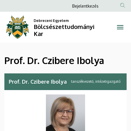
Prof.
Ugrás
Anonim
Bejelentkezés
a
Felhasználói
Dr.
tartalomra
Debreceni Egyetem
fiók
Bölcsészettudományi
Czibere
menüje
Kar
Ibolya
|
Prof. Dr. Czibere Ibolya
Bölcsészettudományi
Kar
Prof. Dr. Czibere Ibolya
tanszékvezető, intézetigazgató