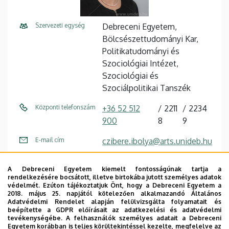
Szervezeti egység
Debreceni Egyetem,
Bölcsészettudományi Kar,
Politikatudományi és
Szociológiai Intézet,
Szociológiai és
Szociálpolitikai Tanszék
Központi telefonszám
+36 52 512
2211
2234
900
8
9
E-mail cím
czibere.ibolya@arts.unideb.hu
Fax
+36 52 512 749 / 23749
A Debreceni Egyetem kiemelt fontosságúnak tartja a
rendelkezésére bocsátott, illetve birtokába jutott személyes adatok
Cím
4032 Debrecen, Egyetem tér
védelmét. Ezúton tájékoztatjuk Önt, hogy a Debreceni Egyetem a
1.
2018. május 25. napjától kötelezően alkalmazandó Általános
Adatvédelmi Rendelet alapján felülvizsgálta folyamatait és
beépítette a GDPR előírásait az adatkezelési és adatvédelmi
Épület
Főépület (Egyetem téri
tevékenységébe. A felhasználók személyes adatait a Debreceni
Campus)
Egyetem korábban is teljes körültekintéssel kezelte, megfelelve az