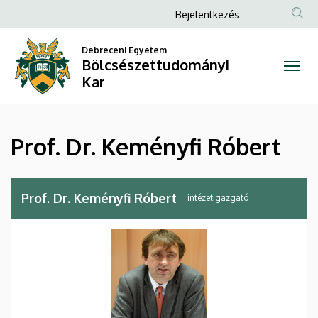
Prof.
Ugrás
Anonim
Bejelentkezés
a
Felhasználói
Dr.
tartalomra
Debreceni Egyetem
fiók
Bölcsészettudományi
Keményfi
menüje
Kar
Róbert
|
Prof. Dr. Keményfi Róbert
Bölcsészettudományi
Kar
Prof. Dr. Keményfi Róbert
intézetigazgató