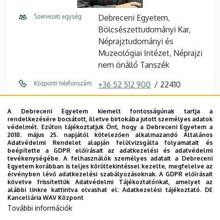
Szervezeti egység
Debreceni Egyetem,
Bölcsészettudományi Kar,
Néprajztudományi és
Muzeológiai Intézet, Néprajzi
nem önálló Tanszék
Központi telefonszám
+36 52 512 900
22410
E-mail cím
kemenyfi.robert@arts.unideb.
A Debreceni Egyetem kiemelt fontosságúnak tartja a
hu
rendelkezésére bocsátott, illetve birtokába jutott személyes adatok
védelmét. Ezúton tájékoztatjuk Önt, hogy a Debreceni Egyetem a
Cím
4032 Debrecen, Egyetem tér
2018. május 25. napjától kötelezően alkalmazandó Általános
Adatvédelmi Rendelet alapján felülvizsgálta folyamatait és
1.
beépítette a GDPR előírásait az adatkezelési és adatvédelmi
tevékenységébe. A felhasználók személyes adatait a Debreceni
Épület
Főépület (Egyetem téri
Egyetem korábban is teljes körültekintéssel kezelte, megfelelve az
érvényben lévő adatkezelési szabályozásoknak. A GDPR előírásait
Campus)
követve frissítettük Adatvédelmi Tájékoztatónkat, amelyet az
alábbi linkre kattintva olvashat el:
Adatkezelési tájékoztató.
DE
Emelet, ajtó
3. emelet, 346 (oktatói szoba)
Kancellária WAV Központ
További információk
Weboldal
Tudóstér profil