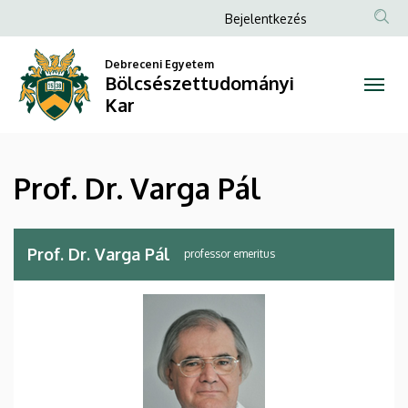
Prof.
Ugrás
Anonim
Bejelentkezés
a
Felhasználói
Dr.
tartalomra
Debreceni Egyetem
fiók
Bölcsészettudományi
Varga
menüje
Kar
Pál
|
Prof. Dr. Varga Pál
Bölcsészettudományi
Kar
Prof. Dr. Varga Pál
professor emeritus