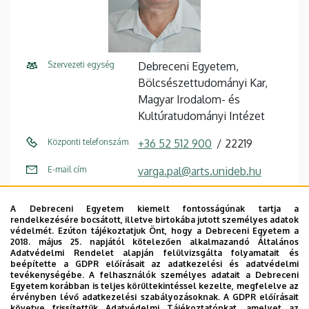
Szervezeti egység
Debreceni Egyetem,
Bölcsészettudományi Kar,
Magyar Irodalom- és
Kultúratudományi Intézet
Központi telefonszám
+36 52 512 900
22219
E-mail cím
varga.pal@arts.unideb.hu
Fax
+36 52 512 934 / 22220
A Debreceni Egyetem kiemelt fontosságúnak tartja a
rendelkezésére bocsátott, illetve birtokába jutott személyes adatok
Cím
4032 Debrecen Egyetem tér 1
védelmét. Ezúton tájékoztatjuk Önt, hogy a Debreceni Egyetem a
2018. május 25. napjától kötelezően alkalmazandó Általános
Épület
Főépület (Egyetem téri
Adatvédelmi Rendelet alapján felülvizsgálta folyamatait és
beépítette a GDPR előírásait az adatkezelési és adatvédelmi
Campus)
tevékenységébe. A felhasználók személyes adatait a Debreceni
Egyetem korábban is teljes körültekintéssel kezelte, megfelelve az
Emelet, ajtó
3. emelet, 331/1 (oktatói
érvényben lévő adatkezelési szabályozásoknak. A GDPR előírásait
követve frissítettük Adatvédelmi Tájékoztatónkat, amelyet az