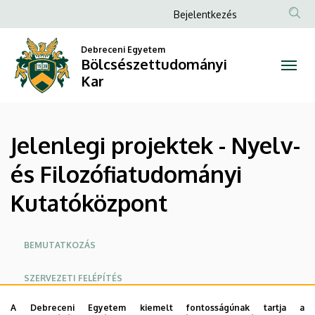
Jelenlegi
Ugrás
Anonim
Bejelentkezés
a
Felhasználói
projektek
tartalomra
Debreceni Egyetem
fiók
Bölcsészettudományi
-
menüje
Kar
Nyelv-
és
Jelenlegi projektek - Nyelv-
Filozófiatudományi
és Filozófiatudományi
Kutatóközpont
Kutatóközpont
|
Bölcsészettudományi
Oldalmenü
BEMUTATKOZÁS
Kar
SZERVEZETI FELÉPÍTÉS
A Debreceni Egyetem kiemelt fontosságúnak tartja a
LEZÁRT PROJEKTEK