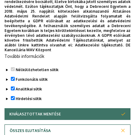
rendelkezésére bocsátott, illetve birtokába jutott személyes adatok
védelmét. Ezúton tájékoztatjuk Önt, hogy a Debreceni Egyetem a
2018. május 25. napjától kötelezően alkalmazandó Általános
JELENLEGI PROJEKTEK
Adatvédelmi Rendelet alapján felülvizsgálta folyamatait és
beépítette a GDPR előírásait az adatkezelési és adatvédelmi
tevékenységébe. A felhasználók személyes adatait a Debreceni
ELÉRHETŐSÉGEK
Egyetem korábban is teljes körültekintéssel kezelte, megfelelve az
érvényben lévő adatkezelési szabályozásoknak. A GDPR előírásait
követve frissítettük Adatvédelmi Tájékoztatónkat, amelyet az
alábbi linkre kattintva olvashat el:
Adatkezelési tájékoztató.
DE
2017.07.01-2022.06.30 -
Divergáló evidencia
Kancellária WAV Központ
az elméleti nyelvészetben (MTA-DE-SzTE
További információk
Elméleti Nyelvészeti Kutatócsoport)
Nélkülözhetetlen sütik
Legutóbbi frissítés:
2022. 10. 12. 11:12
Funkcionális sütik
Analitikai sütik
Hirdetési sütik
KIVÁLASZTOTTAK MENTÉSE
WITHDRAW CONSENT
Adatvédelem
Adatvédelem
ÖSSZES ELUTASÍTÁSA