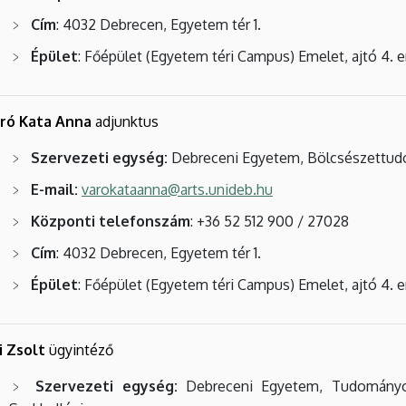
Cím
: 4032 Debrecen, Egyetem tér 1.
Épület
: Főépület (Egyetem téri Campus) Emelet, ajtó 4. 
áró Kata Anna
adjunktus
Szervezeti egység:
Debreceni Egyetem, Bölcsészettud
E-mail:
varokataanna@arts.unideb.hu
Központi telefonszám
: +36 52 512 900 / 27028
Cím
: 4032 Debrecen, Egyetem tér 1.
Épület
: Főépület (Egyetem téri Campus) Emelet, ajtó 4. 
i Zsolt
ügyintéző
Szervezeti egység:
Debreceni Egyetem, Tudományo