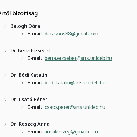
rtői bizottság
Balogh Dóra
E-mail:
dorasoos88@gmail.com
Dr. Berta Erzsébet
E-mail:
berta.erzsebet@arts.unideb.hu
Dr. Bódi Katalin
E-mail:
bodi.katalin@arts.unideb.hu
Dr. Csató Péter
E-mail:
csato.peter@arts.unideb.hu
Dr. Keszeg Anna
E-mail:
annakeszeg@gmail.com