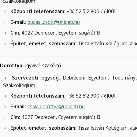
Szakkollégium
Központi telefonszám:
+36 52 512 900 / 61001
E-mail:
buzasi.zsolt@unideb.hu
Cím:
4027 Debrecen, Egyetem sugárút 13.
Épület, emelet, szobaszám:
Tisza István Kollégium, ala
 Dorottya
ügyvivő-szakértő
Szervezeti egység:
Debreceni Egyetem, Tudományo
Szakkollégium
Központi telefonszám:
+36 52 512 900 / 61001
E-mail:
csala.dorottya@unideb.hu
Cím:
4027 Debrecen, Egyetem sugárút 13.
Épület, emelet, szobaszám:
Tisza István Kollégium, ala