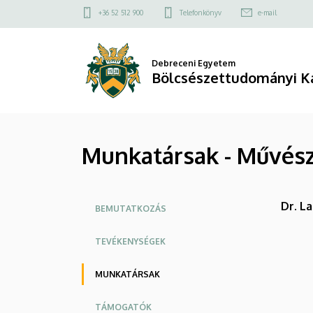
Munkatársak
Ugrás
Felső
+36 52 512 900
Telefonkönyv
e-mail
a
kapcsolat
-
tartalomra
menü
Művészeti
Debreceni Egyetem
Bölcsészettudományi K
Központ
|
Munkatársak - Művész
Bölcsészettudományi
Kar
Oldalmenü
Dr. L
BEMUTATKOZÁS
TEVÉKENYSÉGEK
MUNKATÁRSAK
TÁMOGATÓK