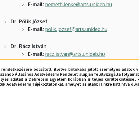
​​​​​​​E-mail:
nemeth.lenke@arts.unideb.hu
Dr. Pólik József
​​​​​​​E-mail:
polik.jozsef@arts.unideb.hu
Dr. Rácz István
​​​​​​​E-mail:
racz.istvan@arts.unideb.hu
 rendelkezésére bocsátott, illetve birtokába jutott személyes adatok v
Dr. Szaffkó Péter
azandó Általános Adatvédelmi Rendelet alapján felülvizsgálta folyamata
​​​​​​​E-mail:
szaffko.peter@arts.unideb.hu
yes adatait a Debreceni Egyetem korábban is teljes körültekintéssel 
tük Adatvédelmi Tájékoztatónkat, amelyet az alábbi linkre kattintva olv
Szurdoki Péter
​​​​​​​E-mail:
szurdokip@gmail.com
Dr. Váró Kata Anna
​​​​​​​E-mail:
varokata@gmail.com