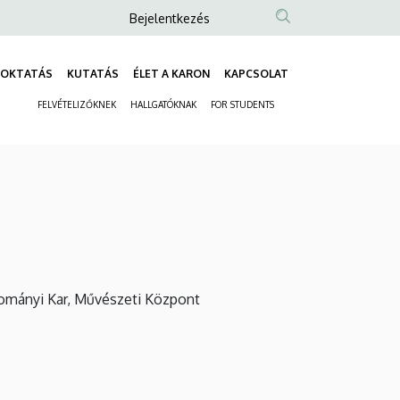
Anonim
Bejelentkezés
Felhasználói
fiók
OKTATÁS
KUTATÁS
ÉLET A KARON
KAPCSOLAT
Fő
menüje
FELVÉTELIZŐKNEK
HALLGATÓKNAK
FOR STUDENTS
navigáció
Másodlagos
navigáció
ományi Kar, Művészeti Központ