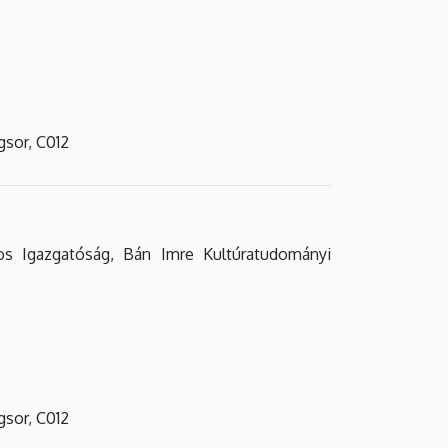
gsor, C012
s Igazgatóság, Bán Imre Kultúratudományi
gsor, C012