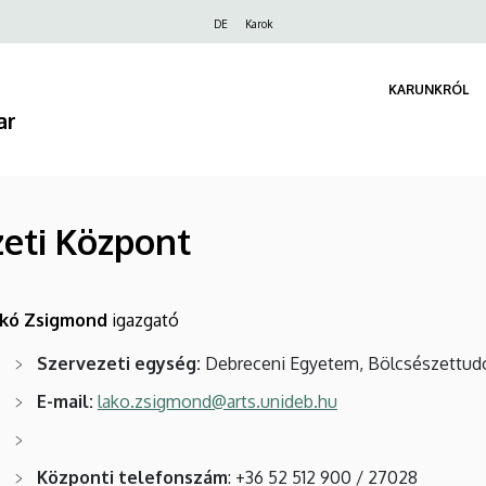
Felső
DE
Karok
navigáció
KARUNKRÓL
ar
eti Központ
akó Zsigmond
igazgató
Szervezeti egység:
Debreceni Egyetem, Bölcsészettud
E-mail:
lako.zsigmond@arts.unideb.hu
Központi telefonszám
: +36 52 512 900 / 27028