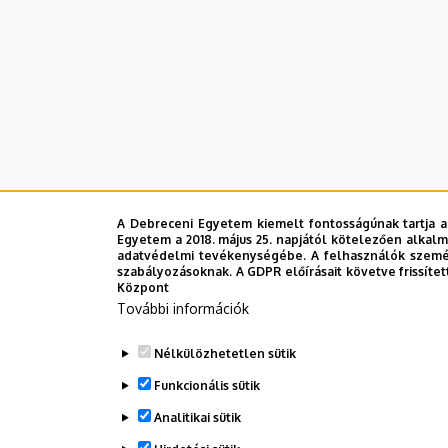
A Debreceni Egyetem kiemelt fontosságúnak tartja a
Egyetem a 2018. május 25. napjától kötelezően alkalm
adatvédelmi tevékenységébe. A felhasználók személ
szabályozásoknak. A GDPR előírásait követve frissítet
Központ
További információk
Nélkülözhetetlen sütik
Funkcionális sütik
Analitikai sütik