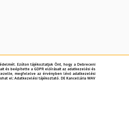
édelmét. Ezúton tájékoztatjuk Önt, hogy a Debreceni
it és beépítette a GDPR előírásait az adatkezelési és
kezelte, megfelelve az érvényben lévő adatkezelési
ashat el:
Adatkezelési tájékoztató.
DE Kancellária WAV