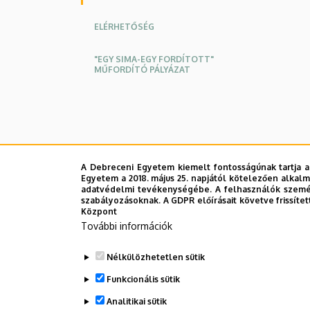
ELÉRHETŐSÉG
"EGY SIMA-EGY FORDÍTOTT"
MŰFORDÍTÓ PÁLYÁZAT
A Debreceni Egyetem kiemelt fontosságúnak tartja a
Egyetem a 2018. május 25. napjától kötelezően alkalm
adatvédelmi tevékenységébe. A felhasználók személ
szabályozásoknak. A GDPR előírásait követve frissítet
Központ
További információk
Nélkülözhetetlen sütik
Funkcionális sütik
Analitikai sütik