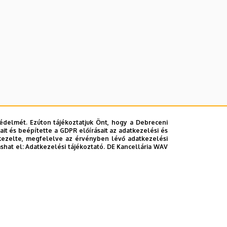
édelmét. Ezúton tájékoztatjuk Önt, hogy a Debreceni
it és beépítette a GDPR előírásait az adatkezelési és
kezelte, megfelelve az érvényben lévő adatkezelési
ashat el:
Adatkezelési tájékoztató.
DE Kancellária WAV