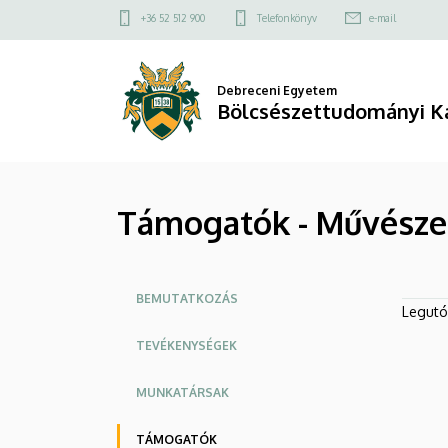
Támogatók
Ugrás
Felső
+36 52 512 900
Telefonkönyv
e-mail
a
kapcsolat
-
tartalomra
menü
Művészeti
Debreceni Egyetem
Bölcsészettudományi K
Központ
|
Támogatók - Művésze
Bölcsészettudományi
Kar
Oldalmenü
BEMUTATKOZÁS
Legutób
TEVÉKENYSÉGEK
MUNKATÁRSAK
TÁMOGATÓK