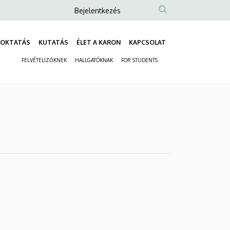
Anonim
Bejelentkezés
Felhasználói
fiók
OKTATÁS
KUTATÁS
ÉLET A KARON
KAPCSOLAT
Fő
menüje
FELVÉTELIZŐKNEK
HALLGATÓKNAK
FOR STUDENTS
navigáció
Másodlagos
navigáció