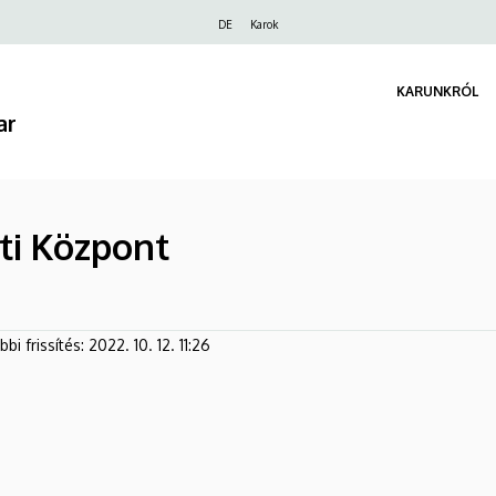
Felső
DE
Karok
navigáció
KARUNKRÓL
ar
ti Központ
bi frissítés:
2022. 10. 12. 11:26