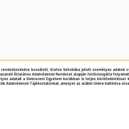
 rendelkezésére bocsátott, illetve birtokába jutott személyes adatok v
azandó Általános Adatvédelmi Rendelet alapján felülvizsgálta folyamata
yes adatait a Debreceni Egyetem korábban is teljes körültekintéssel 
tük Adatvédelmi Tájékoztatónkat, amelyet az alábbi linkre kattintva olv